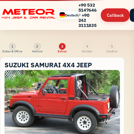
+90 532
5147646
/
+90
Callback
Deutsch
242
3111835
1
2
3
4
5
Dates & Office
Vehicle
Extras
Details
Confirm
SUZUKI SAMURAI 4X4 JEEP