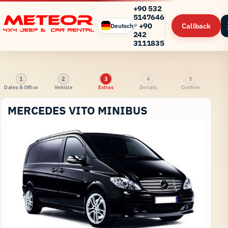
+90 532
5147646
/
+90
Callback
Deutsch
242
3111835
1
2
3
4
5
Dates & Office
Vehicle
Extras
Details
Confirm
MERCEDES VITO MINIBUS