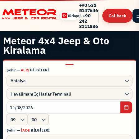
+90 532
5147646
/
+90
Callback
Türkçe
242
3111836
Meteor 4x4 Jeep & Oto
Kiralama
Şehir —
ALIŞ
BİLGİLERİ
Antalya
Havalimanı İç Hatlar Terminali
09
00
Şehir —
İADE
BİLGİLERİ