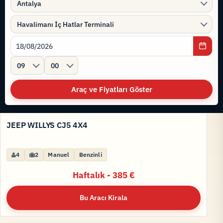
Antalya
Havalimanı İç Hatlar Terminali
09
00
Araç ve Fiyatları Göster
JEEP WILLYS CJ5 4X4
VOLKSWAGEN TAYRON HYBRID AUTOMATIC YENİ
U
4
5
2
6
Manuel
Otomatik
Benzinli
Benzinli
Haftalık - 385 €
Haftalık - 595 €
Bu Aracı Kirala
Bu Aracı Kirala