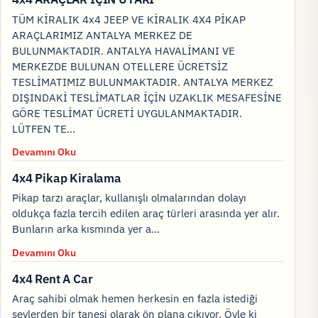
TÜM KİRALIK 4x4 JEEP VE KİRALIK 4X4 PİKAP
ARAÇLARIMIZ ANTALYA MERKEZ DE
BULUNMAKTADIR. ANTALYA HAVALİMANI VE
MERKEZDE BULUNAN OTELLERE ÜCRETSİZ
TESLİMATIMIZ BULUNMAKTADIR. ANTALYA MERKEZ
DIŞINDAKİ TESLİMATLAR İÇİN UZAKLIK MESAFESİNE
GÖRE TESLİMAT ÜCRETİ UYGULANMAKTADIR.
LÜTFEN TE…
Devamını Oku
4x4 Pikap Kiralama
Pikap tarzı araçlar, kullanışlı olmalarından dolayı
oldukça fazla tercih edilen araç türleri arasında yer alır.
Bunların arka kısmında yer a…
Devamını Oku
4x4 Rent A Car
Araç sahibi olmak hemen herkesin en fazla istediği
şeylerden bir tanesi olarak ön plana çıkıyor. Öyle ki